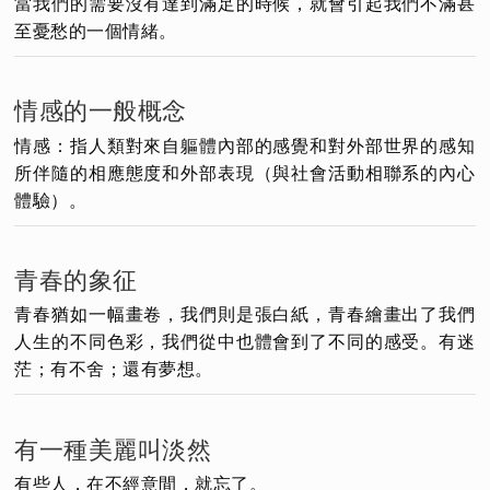
當我們的需要沒有達到滿足的時候，就會引起我們不滿甚
至憂愁的一個情緒。
情感的一般概念
情感：指人類對來自軀體內部的感覺和對外部世界的感知
所伴隨的相應態度和外部表現（與社會活動相聯系的內心
體驗）。
青春的象征
青春猶如一幅畫卷，我們則是張白紙，青春繪畫出了我們
人生的不同色彩，我們從中也體會到了不同的感受。有迷
茫；有不舍；還有夢想。
有一種美麗叫淡然
有些人，在不經意間，就忘了。