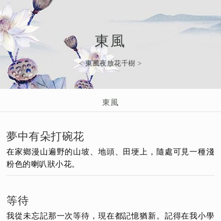
東風
< 東風夜放花千樹 >
東風
夢中有朵打碗花
在家鄉漫山遍野的山坡、地頭、田埂上，隨處可見一種淺
粉色的喇叭狀小花。
等待
我從未忘記那一次等待，現在都記憶猶新。記得在我小學